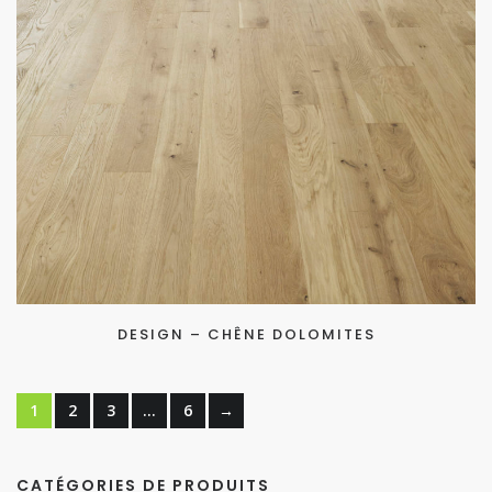
DESIGN – CHÊNE DOLOMITES
1
2
3
…
6
→
CATÉGORIES DE PRODUITS