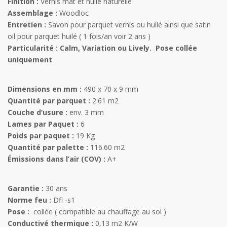
Finition :
Vernis mat et huile naturelle
Assemblage :
Woodloc
Entretien :
Savon pour parquet vernis ou huilé ainsi que satin
oil pour parquet huilé ( 1 fois/an voir 2 ans )
Particularité : Calm, Variation ou Lively. Pose collée
uniquement
Dimensions en mm :
490 x 70 x 9 mm
Quantité par parquet :
2.61 m2
Couche d‘usure :
env. 3 mm
Lames par Paquet :
6
Poids par paquet :
19 Kg
Quantité par palette :
116.60 m2
Émissions dans l’air (COV) :
A+
Garantie :
30 ans
Norme feu :
Dfl -s1
Pose :
collée ( compatible au chauffage au sol )
Conductivé thermique :
0,13 m2 K/W