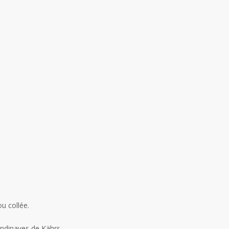
ou collée.
andinaves de Kährs.