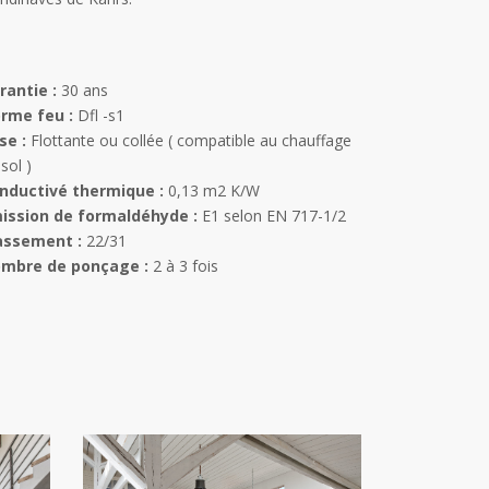
rantie :
30 ans
rme feu :
Dfl -s1
se :
Flottante ou collée ( compatible au chauffage
sol )
nductivé thermique :
0,13 m2 K/W
ission de formaldéhyde :
E1 selon EN 717-1/2
assement :
22/31
mbre de ponçage :
2 à 3 fois