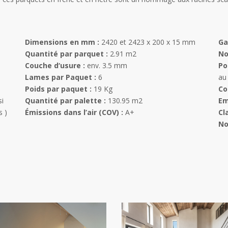
Dimensions en mm :
2420 et 2423 x 200 x 15 mm
Ga
Quantité par parquet :
2.91 m2
No
Couche d‘usure :
env. 3.5 mm
Po
Lames par Paquet :
6
au 
Poids par paquet :
19 Kg
Co
si
Quantité par palette :
130.95 m2
Em
s )
Émissions dans l’air (COV) :
A+
Cl
No