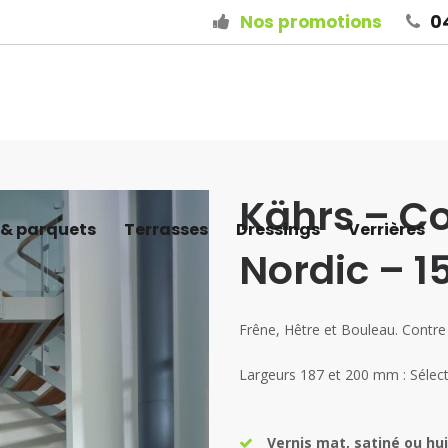
Nos promotions
04
Kährs – Co
 & parquets
Terrasses
Dressings
Verrières
Nordic – 
Frêne, Hêtre et Bouleau. Contre 
Largeurs 187 et 200 mm : Sélecti
Vernis mat, satiné ou hui