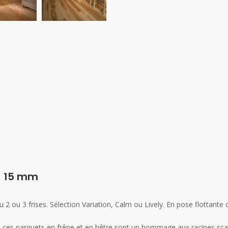
 – 15 mm
 2 ou 3 frises. Sélection Variation, Calm ou Lively. En pose flottante 
de ces parquets en frêne et en hêtre sont un hommage aux racines sc