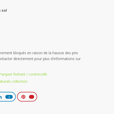
 sol
Parquet flottant / contrecollé
aturals collection
0