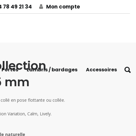
 78 49 21 34
Mon compte
llection
Portes
Lambris / bardages
Accessoires
15 mm
collé en pose flottante ou collée.
on Variation, Calm, Lively.
le naturelle