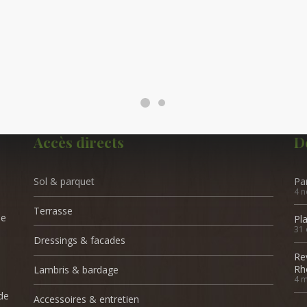
Accès directs
D
Sol & parquet
Pa
4 
Terrasse
de
Pl
31 
Dressings & facades
Re
Rh
Lambris & bardage
4 m
de
Accessoires & entretien