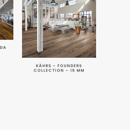
 DA
KÄHRS – FOUNDERS
COLLECTION – 15 MM
KÄHRS – 
NOU