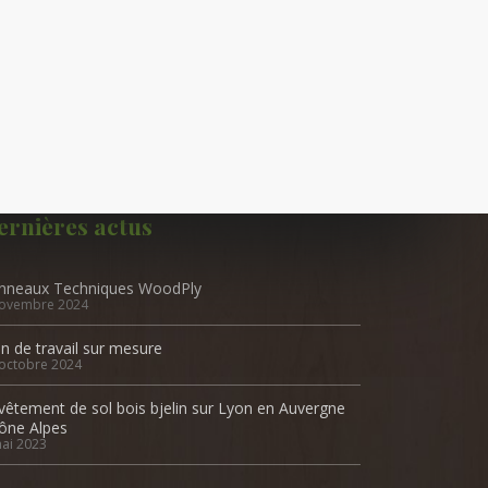
ernières actus
nneaux Techniques WoodPly
novembre 2024
an de travail sur mesure
octobre 2024
vêtement de sol bois bjelin sur Lyon en Auvergne
ône Alpes
ai 2023